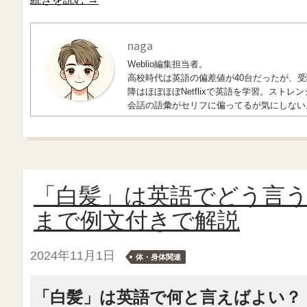
naga
Weblio編集担当者。
高校時代は英語の偏差値が40台だったが、受験
降はほぼほぼNetflixで英語を学習。ス
会話の語彙がセリフに偏ってるが気にしない
「白髪」は英語でどう言
まで例文付きで解説
2024年11月1日
体・身体関連
「白髪」は英語で何と言えばよい？