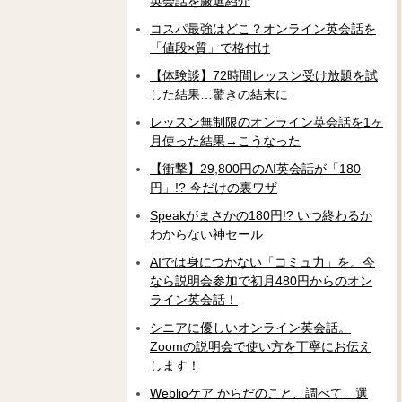
英会話を厳選紹介
コスパ最強はどこ？オンライン英会話を
「値段×質」で格付け
【体験談】72時間レッスン受け放題を試
した結果…驚きの結末に
レッスン無制限のオンライン英会話を1ヶ
月使った結果→こうなった
【衝撃】29,800円のAI英会話が「180
円」!? 今だけの裏ワザ
Speakがまさかの180円!? いつ終わるか
わからない神セール
AIでは身につかない「コミュ力」を。今
なら説明会参加で初月480円からのオン
ライン英会話！
シニアに優しいオンライン英会話。
Zoomの説明会で使い方を丁寧にお伝え
します！
Weblioケア からだのこと、調べて、選