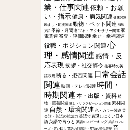
業・仕事関連
依頼・お願
い・指示
健康・病気関連
健康関連
動物・ペット関連
励まし・応援関連
和製
季節・月関連
家
宝石・アクセサリー関連
英語
電関連
審査・評価関連
幸せ・幸福関連
心
役職・ポジション関連
理・感情関連
感情・反
応表現
挨拶・社交辞令
接客時の英
日常会話
断る・拒否関連
語表現
関連
時間・
映画・テレビ関連
時期関連
本・出版・資料
植
素材関
物・園芸関連
癒し・リラクゼーション関連
自然・環境関連
連
色・カラー関連
英
会話・英語の雑談力
英語で表現しにくい日本
英語で言うと
語
英語のスピーキング
英語のフレ
音
ーズ・言い回し
英語の類義語・英語の類似表現