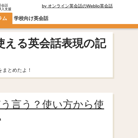
英会話
by オンライン英会話のWeblio英会話
導入支援
ラム
学校向け英会話
使える英会話表現の記
をまとめたよ！
どう言う？使い方から使
説