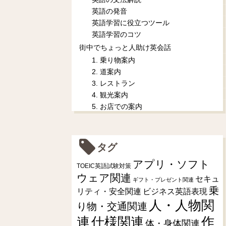
英語の発音
英語学習に役立つツール
英語学習のコツ
街中でちょっと人助け英会話
1. 乗り物案内
2. 道案内
3. レストラン
4. 観光案内
5. お店での案内
タグ
アプリ・ソフト
TOEIC英語試験対策
ウェア関連
セキュ
ギフト・プレゼント関連
乗
リティ・安全関連
ビジネス英語表現
人・人物関
り物・交通関連
連
仕様関連
作
体・身体関連