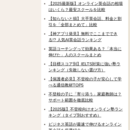
【2025最新版】オンライン英会話の相場
はいくら？最安スクールを比較
【知らないと損】大手英会話、料金と割
引を「全部まとめて」比較
【神アプリ発見】無料でここまででき
る!? 人気AI英会話ランキング
英語コーチングって効果ある？「本当に
伸びた」人のスクールまとめ
【目標スコア別】IELTS対策に強い塾ラ
ンキング（失敗しない選び方）
【保護者必見】不登校の子が安心して学
べる通信教材TOP5
不登校の子に「寄り添う」家庭教師は？
サポート範囲を徹底比較
【2025版】不登校向けオンライン塾ラン
キング（タイプ別おすすめ）
ビジネス英語が最速で伸びるオンライン