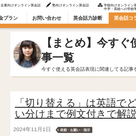
企業向けオンライン英会話
塾向けオンライン英会話
学校向けオンライン
中学・高校への学校
ラム（英語での言い方・英語表現）
金プラン
お問い合わせ
英会話力診断
英会話コ
【まとめ】今すぐ
事一覧
今すぐ使える英会話表現に関連してる記事
「切り替える」は英語で
い分けまで例文付きで解
2024年11月1日
依頼・お願い・指示