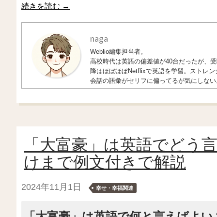
続きを読む
→
naga
Weblio編集担当者。
高校時代は英語の偏差値が40台だったが、受験
降はほぼほぼNetflixで英語を学習。ス
会話の語彙がセリフに偏ってるが気にしない
「大富豪」は英語でどう
けまで例文付きで解説
2024年11月1日
幸せ・幸福関連
「大富豪」は英語で何と言えばよい