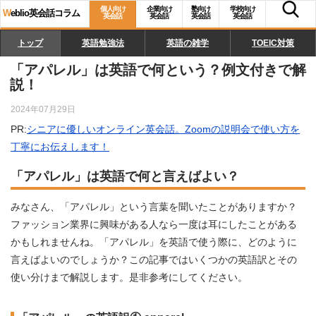
個人向け
企業向け
塾向け
学校向け
W
eblio英会話コラム
英会話
英会話
英会話
英会話
トップ
英語勉強法
英語の雑学
TOEIC対策
「アパレル」は英語で何という？例文付きで解
説！
2024年07月29日
PR:
シニアに優しいオンライン英会話。Zoomの説明会で使い方を
丁寧にお伝えします！
「アパレル」は英語で何と言えばよい？
みなさん、「アパレル」という言葉を聞いたことがありますか？
ファッション業界に興味がある人なら一度は耳にしたことがある
かもしれませんね。「アパレル」を英語で使う際に、どのように
言えばよいのでしょうか？この記事ではいくつかの英語訳とその
使い分けまで解説します。是非参考にしてください。