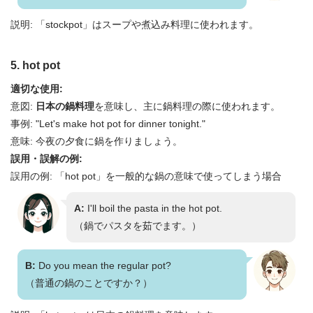
説明: 「stockpot」はスープや煮込み料理に使われます。
5. hot pot
適切な使用:
意図:
日本の鍋料理
を意味し、主に鍋料理の際に使われます。
事例: "Let's make hot pot for dinner tonight."
意味: 今夜の夕食に鍋を作りましょう。
誤用・誤解の例:
誤用の例: 「hot pot」を一般的な鍋の意味で使ってしまう場合
A:
I'll boil the pasta in the hot pot.
（鍋でパスタを茹でます。）
B:
Do you mean the regular pot?
（普通の鍋のことですか？）