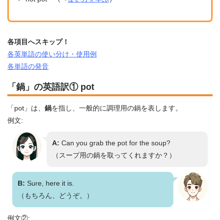
各項目へスキップ！
各英単語の使い分け・使用例
各単語の発音
「鍋」の英語訳① pot
「pot」は、
鍋
を指し、一般的に調理用の鍋を表します。
例文:
A:
Can you grab the pot for the soup?
（スープ用の鍋を取ってくれますか？）
B:
Sure, here it is.
（もちろん、どうぞ。）
例文②: