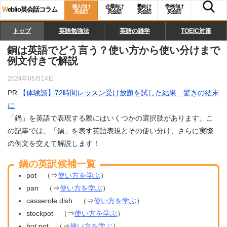
個人向け
企業向け
塾向け
学校向け
W
eblio英会話コラム
英会話
英会話
英会話
英会話
トップ
英語勉強法
英語の雑学
TOEIC対策
銅は英語でどう言う？使い方から使い分けまで
例文付きで解説
2024年06月14日
PR:
【体験談】72時間レッスン受け放題を試した結果…驚きの結末
に
「鍋」を英語で表現する際にはいくつかの選択肢があります。こ
の記事では、「鍋」を表す英語表現とその使い分け、さらに実際
の例文を交えて解説します！
鍋の英訳候補一覧
pot （⇒
使い方を学ぶ
）
pan （⇒
使い方を学ぶ
）
casserole dish （⇒
使い方を学ぶ
）
stockpot （⇒
使い方を学ぶ
）
hot pot （⇒
使い方を学ぶ
）