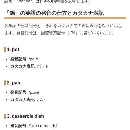
説明: 「hot pot」は日本の鍋料理を意味します。
「鍋」の英語の発音の仕方とカタカナ表記
各単語の発音記号と、それをカタカナでの近似表記を以下に示し
ます。発音記号は、国際音声記号（IPA）に基づいています。
1. pot
発音記号
: /pɑːt/
カタカナ表記
: ポット
2. pan
発音記号
: /pæn/
カタカナ表記
: パン
3. casserole dish
発音記号
: /ˈkæs.ə.roʊl dɪʃ/