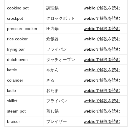
cooking pot
調理鍋
weblioで解説を読む
crockpot
クロックポット
weblioで解説を読む
pressure cooker
圧力鍋
weblioで解説を読む
rice cooker
炊飯器
weblioで解説を読む
frying pan
フライパン
weblioで解説を読む
dutch oven
ダッチオーブン
weblioで解説を読む
kettle
やかん
weblioで解説を読む
colander
ざる
weblioで解説を読む
ladle
おたま
weblioで解説を読む
skillet
フライパン
weblioで解説を読む
steam pot
蒸し鍋
weblioで解説を読む
braiser
ブレイザー
weblioで解説を読む