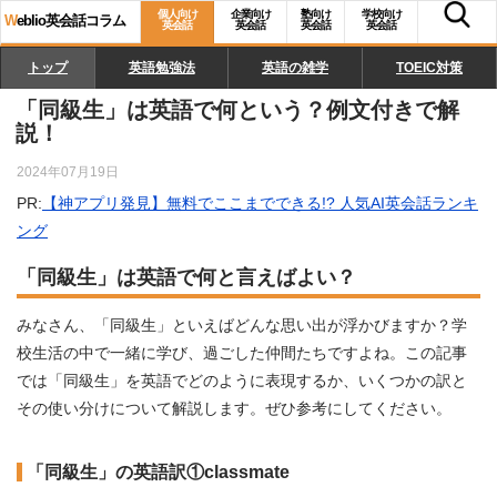
個人向け
企業向け
塾向け
学校向け
W
eblio英会話コラム
英会話
英会話
英会話
英会話
トップ
英語勉強法
英語の雑学
TOEIC対策
「同級生」は英語で何という？例文付きで解
説！
2024年07月19日
PR:
【神アプリ発見】無料でここまでできる!? 人気AI英会話ランキ
ング
「同級生」は英語で何と言えばよい？
みなさん、「同級生」といえばどんな思い出が浮かびますか？学
校生活の中で一緒に学び、過ごした仲間たちですよね。この記事
では「同級生」を英語でどのように表現するか、いくつかの訳と
その使い分けについて解説します。ぜひ参考にしてください。
「同級生」の英語訳①classmate