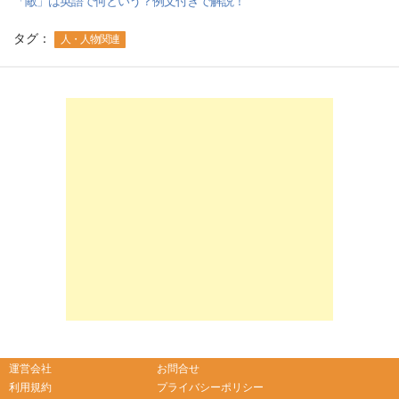
「敵」は英語で何という？例文付きで解説！
タグ：
人・人物関連
-->
-->
運営会社
お問合せ
利用規約
プライバシーポリシー