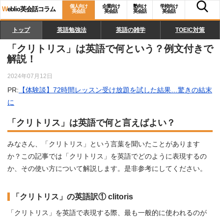
個人向け
企業向け
塾向け
学校向け
W
eblio英会話コラム
英会話
英会話
英会話
英会話
トップ
英語勉強法
英語の雑学
TOEIC対策
「クリトリス」は英語で何という？例文付きで
解説！
2024年07月12日
PR:
【体験談】72時間レッスン受け放題を試した結果…驚きの結末
に
「クリトリス」は英語で何と言えばよい？
みなさん、「クリトリス」という言葉を聞いたことがあります
か？この記事では「クリトリス」を英語でどのように表現するの
か、その使い方について解説します。是非参考にしてください。
「クリトリス」の英語訳① clitoris
「クリトリス」を英語で表現する際、最も一般的に使われるのが