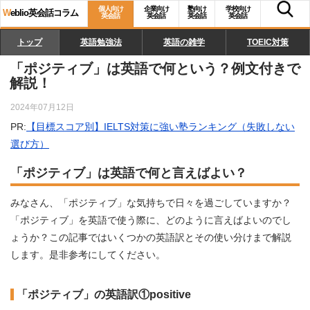
個人向け
企業向け
塾向け
学校向け
W
eblio英会話コラム
英会話
英会話
英会話
英会話
トップ
英語勉強法
英語の雑学
TOEIC対策
「ポジティブ」は英語で何という？例文付きで
解説！
2024年07月12日
PR:
【目標スコア別】IELTS対策に強い塾ランキング（失敗しない
選び方）
「ポジティブ」は英語で何と言えばよい？
みなさん、「ポジティブ」な気持ちで日々を過ごしていますか？
「ポジティブ」を英語で使う際に、どのように言えばよいのでし
ょうか？この記事ではいくつかの英語訳とその使い分けまで解説
します。是非参考にしてください。
「ポジティブ」の英語訳①positive