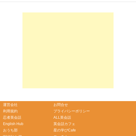
-->
-->
運営会社
お問合せ
利用規約
プライバシーポリシー
忍者英会話
ALL英会話
English Hub
英会話カフェ
おうち部
星の学びCafe