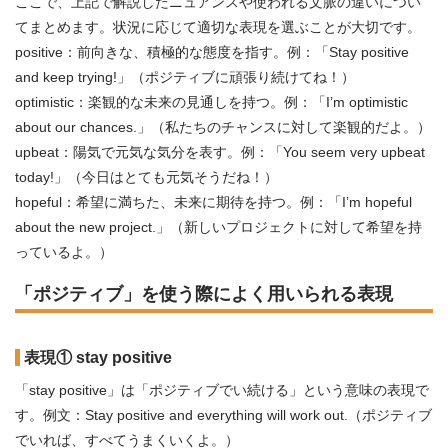
ここで、上記で解説したニュアンスや使われる文脈の違いについ
てまとめます。状況に応じて適切な表現を選ぶことが大切です。
positive：前向きな、積極的な態度を指す。例：「Stay positive
and keep trying!」（ポジティブに頑張り続けてね！）
optimistic：楽観的な未来の見通しを持つ。例：「I’m optimistic
about our chances.」（私たちのチャンスに対して楽観的だよ。）
upbeat：陽気で元気な気分を表す。例：「You seem very upbeat
today!」（今日はとても元気そうだね！）
hopeful：希望に満ちた、未来に期待を持つ。例：「I’m hopeful
about the new project.」（新しいプロジェクトに対して希望を持
っているよ。）
「ポジティブ」を使う際によく用いられる表現
表現① stay positive
「stay positive」は「ポジティブでい続ける」という意味の表現で
す。例文：Stay positive and everything will work out.（ポジティブ
でいれば、すべてうまくいくよ。）