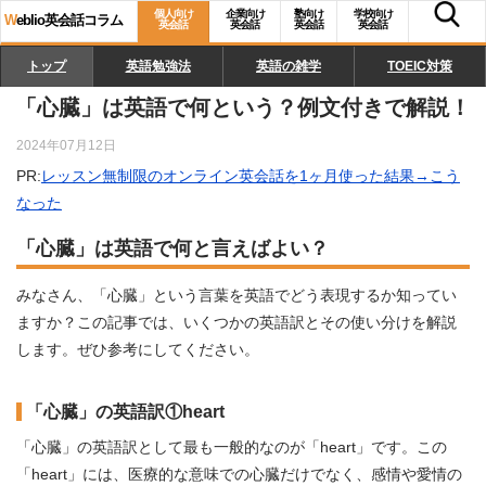
個人向け
企業向け
塾向け
学校向け
W
eblio英会話コラム
英会話
英会話
英会話
英会話
トップ
英語勉強法
英語の雑学
TOEIC対策
「心臓」は英語で何という？例文付きで解説！
2024年07月12日
PR:
レッスン無制限のオンライン英会話を1ヶ月使った結果→こう
なった
「心臓」は英語で何と言えばよい？
みなさん、「心臓」という言葉を英語でどう表現するか知ってい
ますか？この記事では、いくつかの英語訳とその使い分けを解説
します。ぜひ参考にしてください。
「心臓」の英語訳①heart
「心臓」の英語訳として最も一般的なのが「heart」です。この
「heart」には、医療的な意味での心臓だけでなく、感情や愛情の