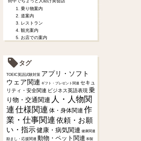
街中でちょっと人助け英会話
1. 乗り物案内
2. 道案内
3. レストラン
4. 観光案内
5. お店での案内
タグ
アプリ・ソフト
TOEIC英語試験対策
ウェア関連
セキュ
ギフト・プレゼント関連
乗
リティ・安全関連
ビジネス英語表現
人・人物関
り物・交通関連
連
仕様関連
作
体・身体関連
業・仕事関連
依頼・お願
い・指示
健康・病気関連
健康関連
動物・ペット関連
励まし・応援関連
和製