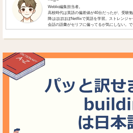
Weblio編集担当者。
高校時代は英語の偏差値が40台だったが、受験勉強
降はほぼほぼNetflixで英語を学習。ストレン
会話の語彙がセリフに偏ってるが気にしない。で