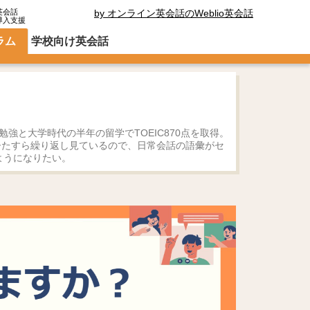
英会話
by オンライン英会話のWeblio英会話
導入支援
ラム
学校向け英会話
験勉強と大学時代の半年の留学でTOEIC870点を取得。
をひたすら繰り返し見ているので、日常会話の語彙がセ
ようになりたい。