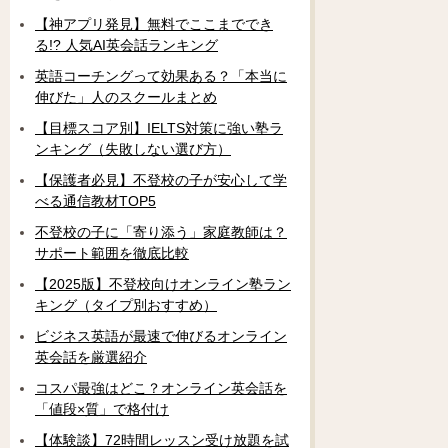
【神アプリ発見】無料でここまででき
る!? 人気AI英会話ランキング
英語コーチングって効果ある？「本当に
伸びた」人のスクールまとめ
【目標スコア別】IELTS対策に強い塾ラ
ンキング（失敗しない選び方）
【保護者必見】不登校の子が安心して学
べる通信教材TOP5
不登校の子に「寄り添う」家庭教師は？
サポート範囲を徹底比較
【2025版】不登校向けオンライン塾ラン
キング（タイプ別おすすめ）
ビジネス英語が最速で伸びるオンライン
英会話を厳選紹介
コスパ最強はどこ？オンライン英会話を
「値段×質」で格付け
【体験談】72時間レッスン受け放題を試