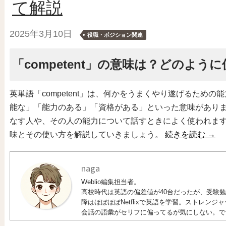
て解説
2025年3月10日
役職・ポジション関連
「competent」の意味は？どのよう
英単語「competent」は、何かをうまくやり遂げるため
能な」「能力のある」「資格がある」といった意味があり
なす人や、その人の能力について話すときによく使われます。こ
味とその使い方を解説していきましょう。
続きを読む
→
naga
Weblio編集担当者。
高校時代は英語の偏差値が40台だったが、受験勉強
降はほぼほぼNetflixで英語を学習。ストレン
会話の語彙がセリフに偏ってるが気にしない。で