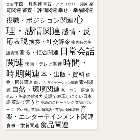
季節・月関連
家
宝石・アクセサリー関連
英語
電関連
審査・評価関連
幸せ・幸福関連
心
役職・ポジション関連
理・感情関連
感情・反
応表現
挨拶・社交辞令
接客時の英
日常会話
断る・拒否関連
語表現
関連
時間・
映画・テレビ関連
時期関連
本・出版・資料
植
素材関
物・園芸関連
癒し・リラクゼーション関連
自然・環境関連
連
色・カラー関連
英
会話・英語の雑談力
英語で表現しにくい日本
英語で言うと
語
英語のスピーキング
英語のフレ
音
ーズ・言い回し
英語の類義語・英語の類似表現
楽・エンターテインメント関連
食品関連
食事・栄養関連