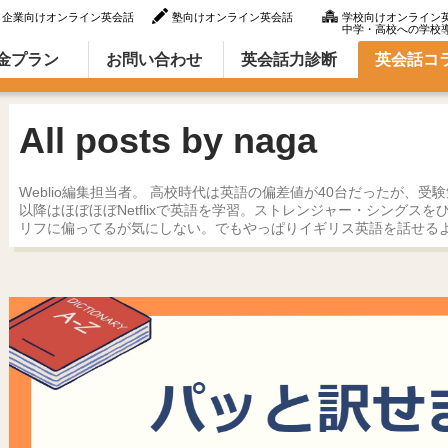
企業向けオンライン英会話
塾向けオンライン英会話
学校向けオンライン
中学・高校への学校
ラム（英語での言い方・英語表現）
金プラン
お問い合わせ
英会話力診断
英会話コ
All posts by naga
Weblio編集担当者。 高校時代は英語の偏差値が40台だったが、受
以降はほぼほぼNetflixで英語を学習。ストレンジャー・シングス
リフに偏ってるが気にしない。でもやっぱりイギリス英語を話せる