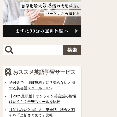
おススメ英語学習サービス
給付金で「ほぼ無料」に？知らないと損
する英会話スクールTOP5
【2025最新版】オンライン英会話の相場
はいくら？最安スクールを比較
【知らないと損】大手英会話、料金と割
引を「全部まとめて」比較