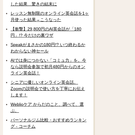
した結果…驚きの結末に
レッスン無制限のオンライン英会話を1ヶ
月使った結果→こうなった
【衝撃】29,800円のAI英会話が「180
円」!? 今だけの裏ワザ
Speakがまさかの180円!? いつ終わるか
わからない神セール
AIでは身につかない「コミュ力」を。今
なら説明会参加で初月480円からのオン
ライン英会話！
シニアに優しいオンライン英会話。
Zoomの説明会で使い方を丁寧にお伝え
します！
Weblioケア からだのこと、調べて、選
ぶ。
パーソナルジム比較・おすすめランキン
グ - コーチム