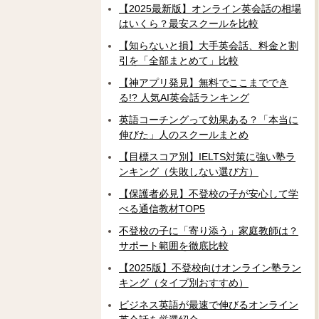
【2025最新版】オンライン英会話の相場
はいくら？最安スクールを比較
【知らないと損】大手英会話、料金と割
引を「全部まとめて」比較
【神アプリ発見】無料でここまででき
る!? 人気AI英会話ランキング
英語コーチングって効果ある？「本当に
伸びた」人のスクールまとめ
【目標スコア別】IELTS対策に強い塾ラ
ンキング（失敗しない選び方）
【保護者必見】不登校の子が安心して学
べる通信教材TOP5
不登校の子に「寄り添う」家庭教師は？
サポート範囲を徹底比較
【2025版】不登校向けオンライン塾ラン
キング（タイプ別おすすめ）
ビジネス英語が最速で伸びるオンライン