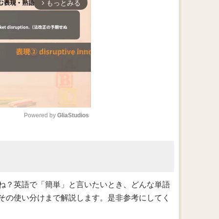
もっとみる
arrow_forward_ios
Powered by 
GliaStudios
M
u
t
e
ね？英語で「簡単」と言いたいとき、どんな単語
その使い分けまで解説します。是非参考にしてく