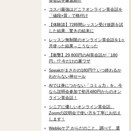
英会話を厳選紹介
コスパ最強はどこ？オンライン英会話を
「値段×質」で格付け
【体験談】72時間レッスン受け放題を試
した結果…驚きの結末に
レッスン無制限のオンライン英会話を1ヶ
月使った結果→こうなった
【衝撃】29,800円のAI英会話が「180
円」!? 今だけの裏ワザ
Speakがまさかの180円!? いつ終わるか
わからない神セール
AIでは身につかない「コミュ力」を。今
なら説明会参加で初月480円からのオン
ライン英会話！
シニアに優しいオンライン英会話。
Zoomの説明会で使い方を丁寧にお伝え
します！
Weblioケア からだのこと、調べて、選