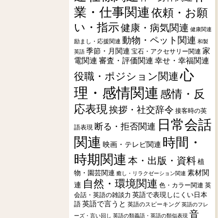
業・仕事関連
依頼・お願
い・指示
健康・病気関連
健康関連
動物・ペット関連
励まし・応援関連
和製
季節・月関連
家
宝石・アクセサリー関連
英語
電関連
審査・評価関連
幸せ・幸福関連
心
役職・ポジション関連
理・感情関連
感情・反
応表現
挨拶・社交辞令
接客時の英
日常会話
断る・拒否関連
語表現
関連
時間・
映画・テレビ関連
時期関連
本・出版・資料
植
素材関
物・園芸関連
癒し・リラクゼーション関連
自然・環境関連
連
色・カラー関連
英
会話・英語の雑談力
英語で表現しにくい日本
英語で言うと
語
英語のスピーキング
英語のフレ
音
ーズ・言い回し
英語の類義語・英語の類似表現