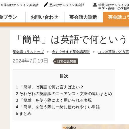
企業向けオンライン英会話
塾向けオンライン英会話
学校向けオンライン
中学・高校への学校
ラム（英語での言い方・英語表現）
金プラン
お問い合わせ
英会話力診断
英会話コ
「簡単」は英語で何という
英会話コラムトップ
今すぐ使える英会話表現
コレは英語でどう言
2024年7月19日
日常会話関連
目次
1
「簡単」は英語で何と言えばよい？
2
それぞれの英語訳のニュアンス・文脈の違いまとめ
3
「簡単」を使う際によく用いられる表現
4
「簡単」を使う際に一緒に使われやすい単語
5
まとめ