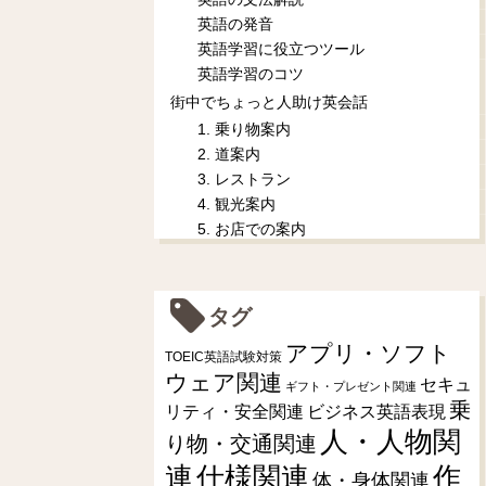
英語の発音
英語学習に役立つツール
英語学習のコツ
街中でちょっと人助け英会話
1. 乗り物案内
2. 道案内
3. レストラン
4. 観光案内
5. お店での案内
タグ
アプリ・ソフト
TOEIC英語試験対策
ウェア関連
セキュ
ギフト・プレゼント関連
乗
リティ・安全関連
ビジネス英語表現
人・人物関
り物・交通関連
連
仕様関連
作
体・身体関連