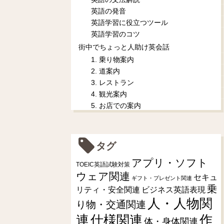
英語の発音
英語学習に役立つツール
英語学習のコツ
街中でちょっと人助け英会話
1. 乗り物案内
2. 道案内
3. レストラン
4. 観光案内
5. お店での案内
タグ
アプリ・ソフト
TOEIC英語試験対策
ウェア関連
セキュ
ギフト・プレゼント関連
乗
リティ・安全関連
ビジネス英語表現
人・人物関
り物・交通関連
連
仕様関連
作
体・身体関連