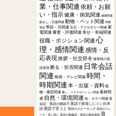
業・仕事関連
依頼・お願
い・指示
健康・病気関連
健康関連
動物・ペット関連
励まし・応援関連
和製
季節・月関連
家
宝石・アクセサリー関連
英語
電関連
審査・評価関連
幸せ・幸福関連
心
役職・ポジション関連
理・感情関連
感情・反
応表現
挨拶・社交辞令
接客時の英
日常会話
断る・拒否関連
語表現
関連
時間・
映画・テレビ関連
時期関連
本・出版・資料
植
素材関
物・園芸関連
癒し・リラクゼーション関連
自然・環境関連
連
色・カラー関連
英
会話・英語の雑談力
英語で表現しにくい日本
英語で言うと
語
英語のスピーキング
英語のフレ
音
ーズ・言い回し
英語の類義語・英語の類似表現