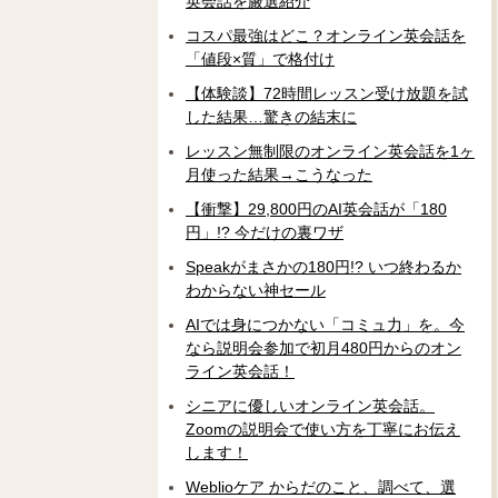
英会話を厳選紹介
コスパ最強はどこ？オンライン英会話を
「値段×質」で格付け
【体験談】72時間レッスン受け放題を試
した結果…驚きの結末に
レッスン無制限のオンライン英会話を1ヶ
月使った結果→こうなった
【衝撃】29,800円のAI英会話が「180
円」!? 今だけの裏ワザ
Speakがまさかの180円!? いつ終わるか
わからない神セール
AIでは身につかない「コミュ力」を。今
なら説明会参加で初月480円からのオン
ライン英会話！
シニアに優しいオンライン英会話。
Zoomの説明会で使い方を丁寧にお伝え
します！
Weblioケア からだのこと、調べて、選