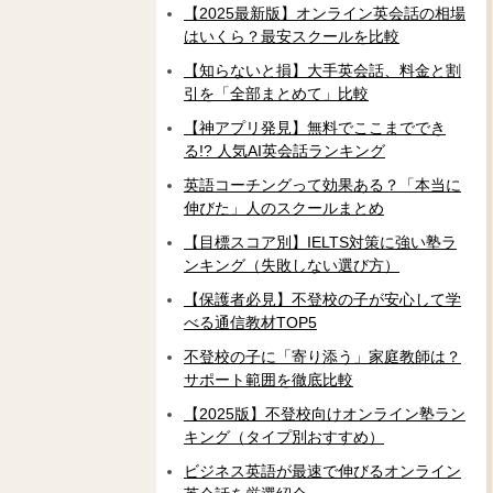
【2025最新版】オンライン英会話の相場
はいくら？最安スクールを比較
【知らないと損】大手英会話、料金と割
引を「全部まとめて」比較
【神アプリ発見】無料でここまででき
る!? 人気AI英会話ランキング
英語コーチングって効果ある？「本当に
伸びた」人のスクールまとめ
【目標スコア別】IELTS対策に強い塾ラ
ンキング（失敗しない選び方）
【保護者必見】不登校の子が安心して学
べる通信教材TOP5
不登校の子に「寄り添う」家庭教師は？
サポート範囲を徹底比較
【2025版】不登校向けオンライン塾ラン
キング（タイプ別おすすめ）
ビジネス英語が最速で伸びるオンライン