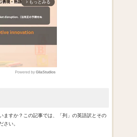
もっとみる
arrow_forward_ios
Powered by 
GliaStudios
M
u
t
e
いますか？この記事では、「列」の英語訳とその
ださい。