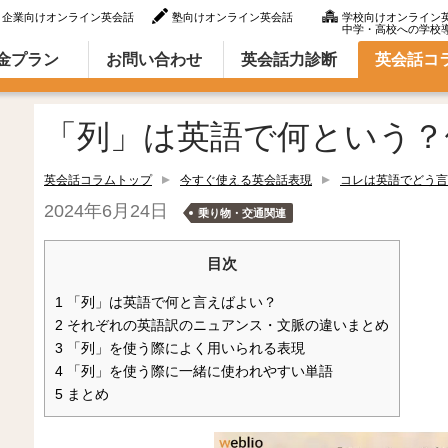
企業向けオンライン英会話
塾向けオンライン英会話
学校向けオンライン
中学・高校への学校
ラム（英語での言い方・英語表現）
金プラン
お問い合わせ
英会話力診断
英会話コ
「列」は英語で何という？
英会話コラムトップ
今すぐ使える英会話表現
コレは英語でどう言
2024年6月24日
乗り物・交通関連
目次
1
「列」は英語で何と言えばよい？
2
それぞれの英語訳のニュアンス・文脈の違いまとめ
3
「列」を使う際によく用いられる表現
4
「列」を使う際に一緒に使われやすい単語
5
まとめ