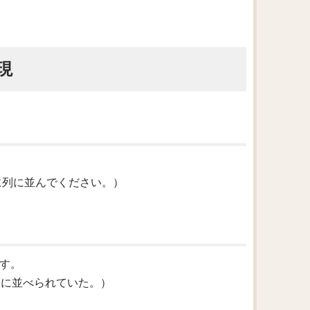
現
。
ケットのために列に並んでください。）
です。
椅子は横一列に並べられていた。）