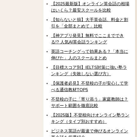
【2025最新版】オンライン英会話の相場
はいくら？最安スクールを比較
【知らないと損】大手英会話、料金と割
引を「全部まとめて」比較
【神アプリ発見】無料でここまででき
る!? 人気AI英会話ランキング
英語コーチングって効果ある？「本当に
伸びた」人のスクールまとめ
【目標スコア別】IELTS対策に強い塾ラ
ンキング（失敗しない選び方）
【保護者必見】不登校の子が安心して学
べる通信教材TOP5
不登校の子に「寄り添う」家庭教師は？
サポート範囲を徹底比較
【2025版】不登校向けオンライン塾ラン
キング（タイプ別おすすめ）
ビジネス英語が最速で伸びるオンライン