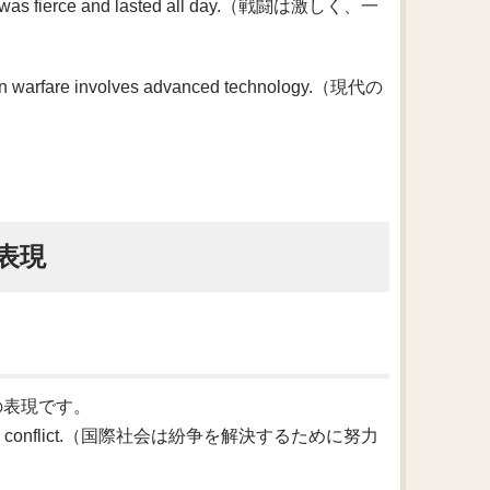
fierce and lasted all day.（戦闘は激しく、一
e involves advanced technology.（現代の
表現
味の表現です。
solve the conflict.（国際社会は紛争を解決するために努力