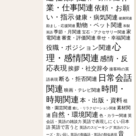
業・仕事関連
依頼・お願
い・指示
健康・病気関連
健康関連
動物・ペット関連
励まし・応援関連
和製
季節・月関連
家
宝石・アクセサリー関連
英語
電関連
審査・評価関連
幸せ・幸福関連
心
役職・ポジション関連
理・感情関連
感情・反
応表現
挨拶・社交辞令
接客時の英
日常会話
断る・拒否関連
語表現
関連
時間・
映画・テレビ関連
時期関連
本・出版・資料
植
素材関
物・園芸関連
癒し・リラクゼーション関連
自然・環境関連
連
色・カラー関連
英
会話・英語の雑談力
英語で表現しにくい日本
英語で言うと
語
英語のスピーキング
英語のフレ
音
ーズ・言い回し
英語の類義語・英語の類似表現