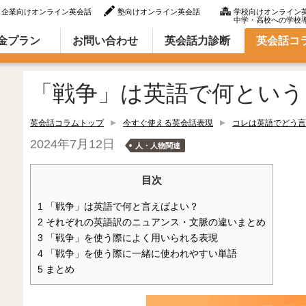
企業向けオンライン英会話
塾向けオンライン英会話
学校向けオンライン
中学・高校への学校
ラム（英語での言い方・英語表現）
金プラン
お問い合わせ
英会話力診断
英会話コ
「戦争」は英語で何という
英会話コラムトップ
今すぐ使える英会話表現
コレは英語でどう言
2024年7月12日
人・人物関連
目次
1
「戦争」は英語で何と言えばよい？
2
それぞれの英語訳のニュアンス・文脈の違いまとめ
3
「戦争」を使う際によく用いられる表現
4
「戦争」を使う際に一緒に使われやすい単語
5
まとめ