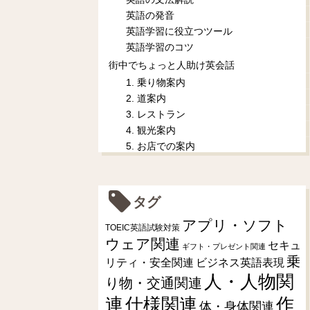
英語の発音
英語学習に役立つツール
英語学習のコツ
街中でちょっと人助け英会話
1. 乗り物案内
2. 道案内
3. レストラン
4. 観光案内
5. お店での案内
タグ
アプリ・ソフト
TOEIC英語試験対策
ウェア関連
セキュ
ギフト・プレゼント関連
乗
リティ・安全関連
ビジネス英語表現
人・人物関
り物・交通関連
連
仕様関連
作
体・身体関連