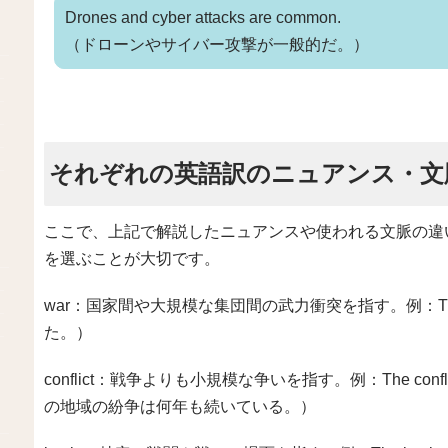
Drones and cyber attacks are common.
（ドローンやサイバー攻撃が一般的だ。）
それぞれの英語訳のニュアンス・文
ここで、上記で解説したニュアンスや使われる文脈の違
を選ぶことが大切です。
war：国家間や大規模な集団間の武力衝突を指す。例：The war l
た。）
conflict：戦争よりも小規模な争いを指す。例：The conflict in th
の地域の紛争は何年も続いている。）