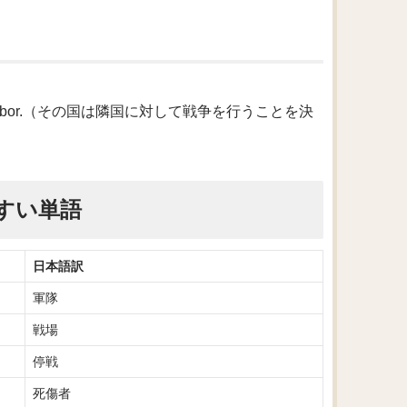
。
st its neighbor.（その国は隣国に対して戦争を行うことを決
すい単語
日本語訳
軍隊
戦場
停戦
死傷者