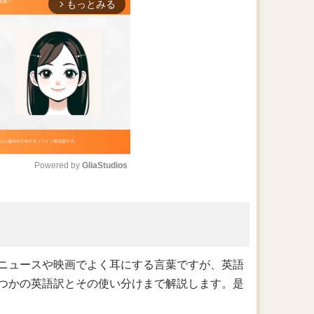
もっとみる
arrow_forward_ios
Powered by 
GliaStudios
M
u
t
e
ニュースや映画でよく耳にする言葉ですが、英語
つかの英語訳とその使い分けまで解説します。是