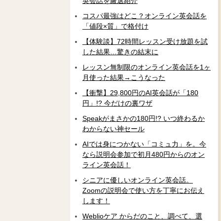
英会話を厳選紹介
コスパ最強はどこ？オンライン英会話を
「値段×質」で格付け
【体験談】72時間レッスン受け放題を試
した結果…驚きの結末に
レッスン無制限のオンライン英会話を1ヶ
月使った結果→こうなった
【衝撃】29,800円のAI英会話が「180
円」!? 今だけの裏ワザ
Speakがまさかの180円!? いつ終わるか
わからない神セール
AIでは身につかない「コミュ力」を。今
なら説明会参加で初月480円からのオン
ライン英会話！
シニアに優しいオンライン英会話。
Zoomの説明会で使い方を丁寧にお伝え
します！
Weblioケア からだのこと、調べて、選