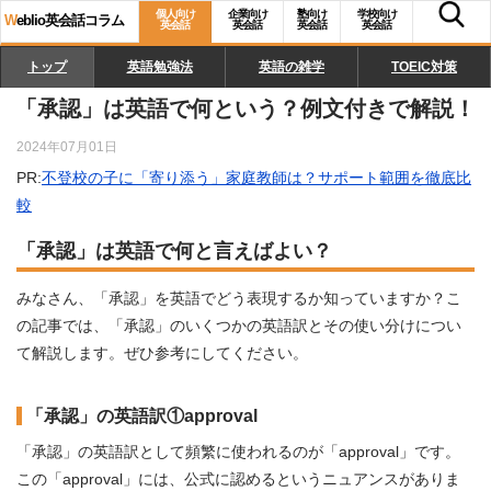
個人向け
企業向け
塾向け
学校向け
W
eblio英会話コラム
英会話
英会話
英会話
英会話
トップ
英語勉強法
英語の雑学
TOEIC対策
「承認」は英語で何という？例文付きで解説！
2024年07月01日
PR:
不登校の子に「寄り添う」家庭教師は？サポート範囲を徹底比
較
「承認」は英語で何と言えばよい？
みなさん、「承認」を英語でどう表現するか知っていますか？こ
の記事では、「承認」のいくつかの英語訳とその使い分けについ
て解説します。ぜひ参考にしてください。
「承認」の英語訳①approval
「承認」の英語訳として頻繁に使われるのが「approval」です。
この「approval」には、公式に認めるというニュアンスがありま