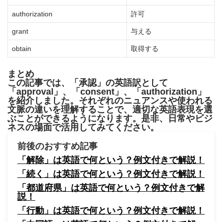
authorization
許可
grant
与える
obtain
取得する
まとめ
この記事では、「承認」の英語訳として
「approval」、「consent」、「authorization」
を紹介しました。それぞれのニュアンスや使われる
文脈の違いを理解することで、適切な英語表現を選
ぶことができるようになります。是非、日常やビジ
ネスの場面で活用してみてください。
前後のおすすめ記事
「解除」は英語で何という？例文付きで解説！
「続く」は英語で何という？例文付きで解説！
「都道府県」は英語で何という？例文付きで解
説！
「行動」は英語で何という？例文付きで解説！