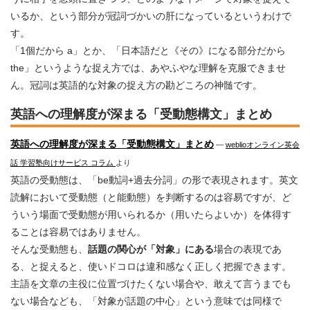
いるか、という部分が冠詞づかいの肝になっているというわけで
す。
「1個だから a」とか、「日本語だと《その》になる部分だから
the」というような捉え方では、あやふやな理解を克服できませ
ん。冠詞は英語的な対象の捉え方の勘どころの神髄です。
英語への理解度が深まる「受動態構文」まとめ
英語への理解度が深まる「受動態構文」まとめ
―
weblioオンライン英会
話 学習塾向けサービス コラム
より
英語の受動態は、「be動詞+過去分詞」の形で表現されます。英文
読解において受動態（と能動態）を判断するのは容易ですが、ど
ういう場面で受動態が用いられるか（用いたらよいか）を体得す
ることは容易ではありません。
そんな受動態も、
話題の関心が「対象」にある
場合の表現であ
る、と捉えると、使いドコロは違和感なく正しく把握できます。
主語を文章の主役に位置づけたくない場合や、敢えて言うまでも
ない場合なども、「対象が話題の中心」という意味では同様で