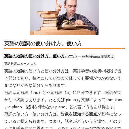
英語の冠詞の使い分け方、使い方
英語の冠詞の使い分け方、使い方ルール
―
weblio英会話 学校向け
英語教育ニュース より
英語の
冠詞
の使い方と使い分け方は、英語学習の最初の段階で習
う部分であり、往々にしていつまで経っても要領がつかめないま
まになりがちな部分でもあります。
冠詞は定冠詞（the）と不定冠詞（a）に区分できます。冠詞が突
かない名詞もあります。たとえば piano は文脈によって the piano
、a piano、冠詞を伴わない piano、どの言い方もあり得ます。
冠詞の使い方・使い分け方は、
対象を認知する観点
が基準になっ
ていると捉えられます。つまり、話者がどういう立場で、どのよ
うに相手を念頭に置きつつ、どのようなイメージで対象を捉えて