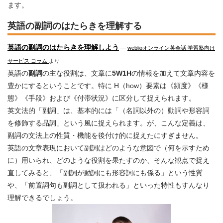
ます。
英語の副詞のはたらきを理解する
英語の副詞のはたらきを理解しよう
―
weblioオンライン英会話 学習塾向け
サービス コラム
より
英語の
副詞
の主な役割は、文章に
5W1H
の情報を加えて文章内容を
豊かにするということです。特に H（how）要素は《頻度》《様
態》《手段》および《付帯状況》に区分して捉えられます。
英文法的「副詞」は、基本的には「（名詞以外の）動詞や形容詞
を修飾する品詞」という風に捉えられます。が、こんな定義は、
副詞の文法上の性質・機能を後付け的に捉えたにすぎません。
英語の文章表現において副詞はどのような意図で（何を示すため
に）用いられ、どのような役割を果たすのか、そんな観点で捉え
直してみると、「副詞が動詞にも形容詞にも係る」という性質
や、「前置詞句も副詞として扱われる」といった特性もすんなり
理解できるでしょう。