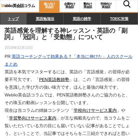
個人向け
企業向け
塾向け
学校向け
W
eblio英会話コラム
英会話
英会話
英会話
英会話
トップ
英語勉強法
英語の雑学
TOEIC対策
英語感覚を理解する神レッスン・英語の「副
詞」「冠詞」と「受動態」について
2019年02月13日
PR:
英語コーチングって効果ある？「本当に伸びた」人のスクール
まとめ
英語を本気でマスターするには、英語の「言語感覚」の習得が必
要不可欠です。「
PEN英語教師塾
」は、この「言語感覚」の習得
を意識した学び方の強い味方です。ほんと最強の味方です。
Weblio英会話コラムでは、PEN英語教師塾さんのご協力のもと、
その珠玉の動画レッスンを公開しています。
現在は当コラムの姉妹コンテンツ「
学校向けサービス案内
」や
「
学習塾向けサービス案内
」が主な掲載先なので、当コラムをご
覧いただいている方の目にも届いていない記事があることでしょ
う。ということで、当記事ではそちらを二三紹介できればと思い