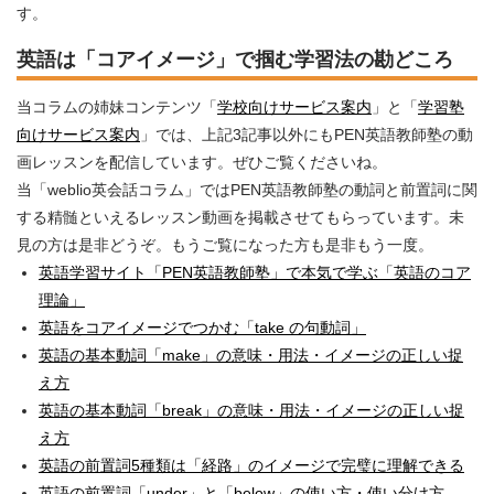
す。
英語は「コアイメージ」で掴む学習法の勘どころ
当コラムの姉妹コンテンツ「
学校向けサービス案内
」と「
学習塾
向けサービス案内
」では、上記3記事以外にもPEN英語教師塾の動
画レッスンを配信しています。ぜひご覧くださいね。
当「weblio英会話コラム」ではPEN英語教師塾の動詞と前置詞に関
する精髄といえるレッスン動画を掲載させてもらっています。未
見の方は是非どうぞ。もうご覧になった方も是非もう一度。
英語学習サイト「PEN英語教師塾」で本気で学ぶ「英語のコア
理論」
英語をコアイメージでつかむ「take の句動詞」
英語の基本動詞「make」の意味・用法・イメージの正しい捉
え方
英語の基本動詞「break」の意味・用法・イメージの正しい捉
え方
英語の前置詞5種類は「経路」のイメージで完璧に理解できる
英語の前置詞「under」と「below」の使い方・使い分け方