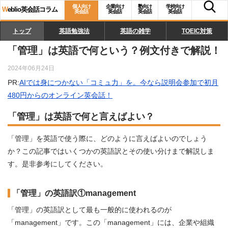
個人向け
企業向け
塾向け
学校向け
W
eblio英会話コラム
英会話
英会話
英会話
英会話
トップ
英語勉強法
英語の雑学
TOEIC対策
「管理」は英語で何という？例文付きで解説！
2024年06月24日
PR:
AIでは身につかない「コミュ力」を。今なら説明会参加で初月
480円からのオンライン英会話！
「管理」は英語で何と言えばよい？
「管理」を英語で使う際に、どのように言えばよいのでしょう
か？この記事ではいくつかの英語訳とその使い分けまで解説しま
す。是非参考にしてください。
「管理」の英語訳①management
「管理」の英語訳として最も一般的に使われるのが
「management」です。この「management」には、企業や組織