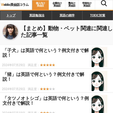
個人向け
企業向け
塾向け
学校向け
W
eblio英会話コラム
英会話
英会話
英会話
英会話
トップ
英語勉強法
英語の雑学
TOEIC対策
【まとめ】
動物・ペット関連
に関連し
た記事一覧
「子犬」は英語で何という？例文付きで解
説！
2024年07月29日
満足度：
★★★★★
「猪」は英語で何という？例文付きで解
説！
2024年07月29日
満足度：
★★★
★★
「タツノオトシゴ」は英語で何という？例
文付きで解説！