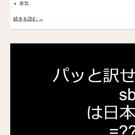
寒気
続きを読む
→