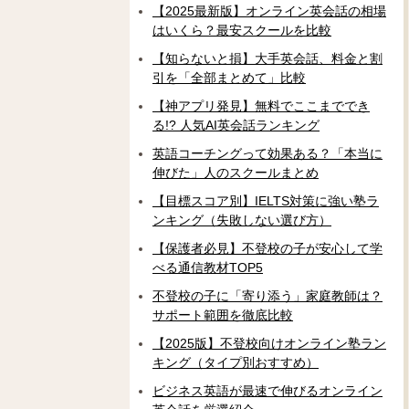
【2025最新版】オンライン英会話の相場
はいくら？最安スクールを比較
【知らないと損】大手英会話、料金と割
引を「全部まとめて」比較
【神アプリ発見】無料でここまででき
る!? 人気AI英会話ランキング
英語コーチングって効果ある？「本当に
伸びた」人のスクールまとめ
【目標スコア別】IELTS対策に強い塾ラ
ンキング（失敗しない選び方）
【保護者必見】不登校の子が安心して学
べる通信教材TOP5
不登校の子に「寄り添う」家庭教師は？
サポート範囲を徹底比較
【2025版】不登校向けオンライン塾ラン
キング（タイプ別おすすめ）
ビジネス英語が最速で伸びるオンライン