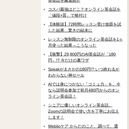
英会話を厳選紹介
コスパ最強はどこ？オンライン英会話を
「値段×質」で格付け
【体験談】72時間レッスン受け放題を試
した結果…驚きの結末に
レッスン無制限のオンライン英会話を1ヶ
月使った結果→こうなった
【衝撃】29,800円のAI英会話が「180
円」!? 今だけの裏ワザ
Speakがまさかの180円!? いつ終わるか
わからない神セール
AIでは身につかない「コミュ力」を。今
なら説明会参加で初月480円からのオン
ライン英会話！
シニアに優しいオンライン英会話。
Zoomの説明会で使い方を丁寧にお伝え
します！
Weblioケア からだのこと、調べて、選