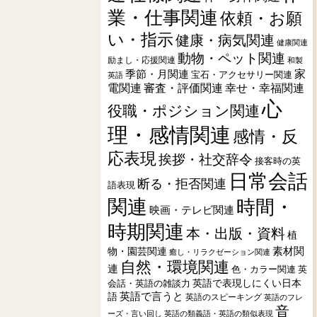
業・仕事関連
依頼・お願
い・指示
健康・病気関連
健康関連
動物・ペット関連
励まし・応援関連
和製
季節・月関連
家
宝石・アクセサリー関連
英語
電関連
審査・評価関連
幸せ・幸福関連
心
役職・ポジション関連
理・感情関連
感情・反
応表現
挨拶・社交辞令
接客時の英
日常会話
断る・拒否関連
語表現
関連
時間・
映画・テレビ関連
時期関連
本・出版・資料
植
素材関
物・園芸関連
癒し・リラクゼーション関連
自然・環境関連
連
色・カラー関連
英
会話・英語の雑談力
英語で表現しにくい日本
英語で言うと
語
英語のスピーキング
英語のフレ
音
ーズ・言い回し
英語の類義語・英語の類似表現