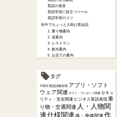
英語の発音
英語学習に役立つツール
英語学習のコツ
街中でちょっと人助け英会話
1. 乗り物案内
2. 道案内
3. レストラン
4. 観光案内
5. お店での案内
タグ
アプリ・ソフト
TOEIC英語試験対策
ウェア関連
セキュ
ギフト・プレゼント関連
乗
リティ・安全関連
ビジネス英語表現
人・人物関
り物・交通関連
連
仕様関連
作
体・身体関連