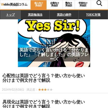
個人向け
企業向け
塾向け
学校向け
W
eblio英会話コラム
英会話
英会話
英会話
英会話
トップ
英語勉強法
英語の雑学
TOEIC対策
英語で正しく言い分ける「分かりま
した」「了解しました」の英語フレ
ーズ
心配性は英語でどう言う？使い方から使い
分けまで例文付きで解説
2024年02月08日
満足度：
★★★
★★
具現化は英語でどう言う？使い方から使い
分けまで例文付きで解説