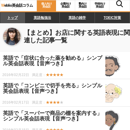
個人向け
企業向け
塾向け
学校向け
W
eblio英会話コラム
英会話
英会話
英会話
英会話
トップ
英語勉強法
英語の雑学
TOEIC対策
【まとめ】
お店に関する英語表現
に関
連した記事一覧
英語で「症状に合った薬を勧める」シンプ
ル英会話表現【音声つき】
2016年02月22日
満足度：
★★★★★
英語で「コンビニで切手を売る」シンプル
英会話表現【音声つき】
2016年02月17日
満足度：
★★★★
★
英語で「スーパーで商品の棚を案内する」
シンプル英会話表現【音声つき】