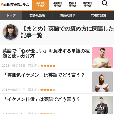
個人向け
企業向け
塾向け
学校向け
W
eblio英会話コラム
英会話
英会話
英会話
英会話
トップ
英語勉強法
英語の雑学
TOEIC対策
【まとめ】
英語での褒め方
に関連した
記事一覧
英語で「心が優しい」を意味する単語の種
類と使い分け方
2022年08月08日
満足度：
★★★★★
「雰囲気イケメン」は英語でどう言う？
2018年08月04日
満足度：
★★★★
★
「イケメン俳優」は英語でどう言う？