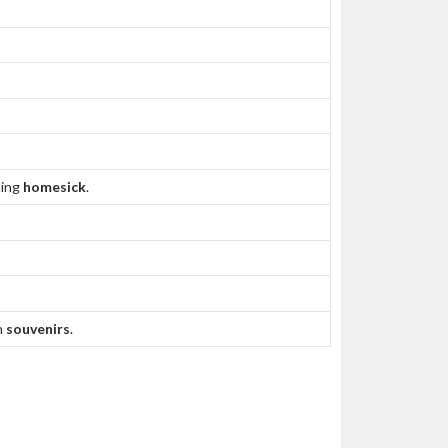
ling
homesick
.
h
souvenirs
.