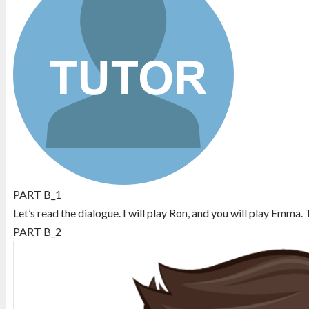
PART B_1
Let’s read the dialogue. I will play Ron, and you will play Emma. T
PART B_2