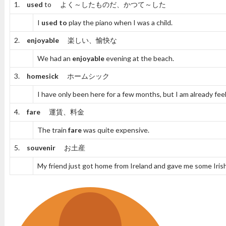
1.
used
to
よく～したものだ、かつて～した
I
used to
play the piano when I was a child.
2.
enjoyable
楽しい、愉快な
We had an
enjoyable
evening at the beach.
3.
homesick
ホームシック
I have only been here for a few months, but I am already fee
4.
fare
運賃、料金
The train
fare
was quite expensive.
5.
souvenir
お土産
My friend just got home from Ireland and gave me some Iris