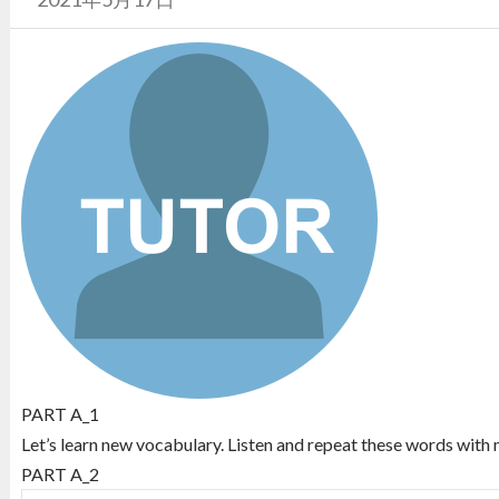
PART A_1
Let’s learn new vocabulary. Listen and repeat these words with 
PART A_2