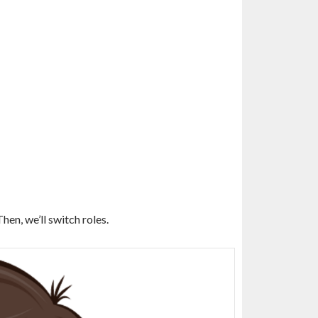
hen, we’ll switch roles.