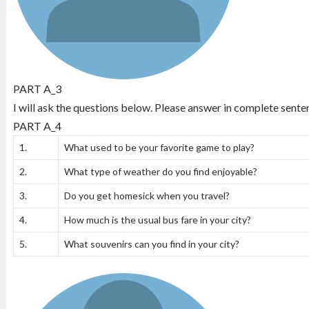
PART A_3
I will ask the questions below. Please answer in complete sente
PART A_4
1.
What used to be your favorite game to play?
2.
What type of weather do you find enjoyable?
3.
Do you get homesick when you travel?
4.
How much is the usual bus fare in your city?
5.
What souvenirs can you find in your city?