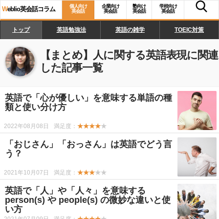
個人向け
企業向け
塾向け
学校向け
W
eblio英会話コラム
英会話
英会話
英会話
英会話
トップ
英語勉強法
英語の雑学
TOEIC対策
【まとめ】
人に関する英語表現
に関連
した記事一覧
英語で「心が優しい」を意味する単語の種
類と使い分け方
2022年08月08日
満足度：
★★★★
★
「おじさん」「おっさん」は英語でどう言
う？
2021年10月07日
満足度：
★★★
★★
英語で「人」や「人々」を意味する
person(s) や people(s) の微妙な違いと使
い方