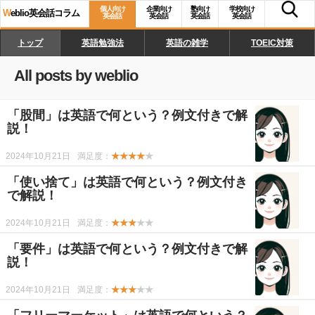
個人向け
企業向け
塾向け
学校向け
W
eblio英会話コラム
英会話
英会話
英会話
英会話
トップ
英語勉強法
英語の雑学
TOEIC対策
All posts by weblio
「股間」は英語で何という？例文付きで解
説！
2024年10月21日
満足度：
★★★★
★
「使い捨て」は英語で何という？例文付き
で解説！
2024年10月21日
満足度：
★★★
★★
「要件」は英語で何という？例文付きで解
説！
2024年10月21日
満足度：
★★★
★★