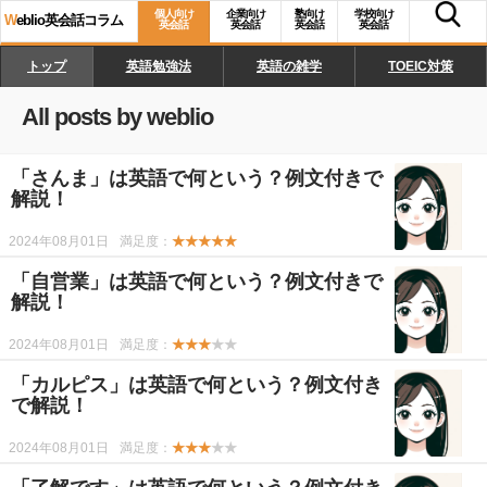
個人向け
企業向け
塾向け
学校向け
W
eblio英会話コラム
英会話
英会話
英会話
英会話
トップ
英語勉強法
英語の雑学
TOEIC対策
All posts by weblio
「さんま」は英語で何という？例文付きで
解説！
2024年08月01日
満足度：
★★★★★
「自営業」は英語で何という？例文付きで
解説！
2024年08月01日
満足度：
★★★
★★
「カルピス」は英語で何という？例文付き
で解説！
2024年08月01日
満足度：
★★★
★★