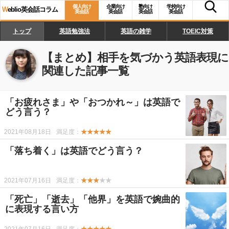
個人向け
企業向け
塾向け
学校向け
W
eblio英会話コラム
英会話
英会話
英会話
英会話
トップ
英語勉強法
英語の雑学
TOEIC対策
【まとめ】
相手を気づかう英語表現
に
関連した記事一覧
「お疲れさま」や「おつかれ～」は英語で
どう言う？
2021年08月18日
満足度：
★★★★★
「落ち着く」は英語でどう言う？
2021年07月16日
満足度：
★★★
★★
「死亡」「逝去」「他界」を英語で婉曲的
に表現する言い方