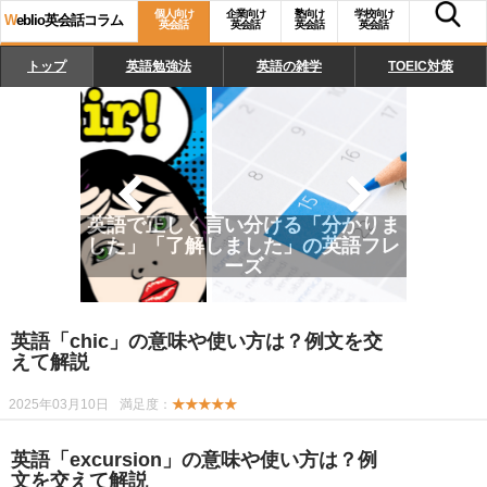
個人向け
企業向け
塾向け
学校向け
W
eblio英会話コラム
英会話
英会話
英会話
英会話
トップ
英語勉強法
英語の雑学
TOEIC対策
英語の「日付」の正しい読み方、書
き方、使い方
英語「chic」の意味や使い方は？例文を交
えて解説
2025年03月10日
満足度：
★★★★★
英語「excursion」の意味や使い方は？例
文を交えて解説