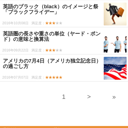
英語のブラック（black）のイメージと祭
「ブラックフライデー」
2016年10月08日
満足度：
★★★
★★
英語圏の長さや重さの単位（ヤード・ポン
ド）の意味と換算法
2016年09月22日
満足度：
★★★
★★
アメリカの7月4日（アメリカ独立記念日）
の過ごし方
2016年07月07日
満足度：
★★★★★
1
>
»
-->
-->