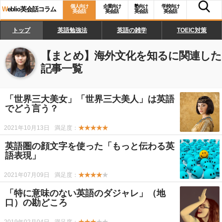
個人向け
企業向け
塾向け
学校向け
W
eblio英会話コラム
英会話
英会話
英会話
英会話
トップ
英語勉強法
英語の雑学
TOEIC対策
【まとめ】
海外文化を知る
に関連した
記事一覧
「世界三大美女」「世界三大美人」は英語
でどう言う？
2021年10月13日
満足度：
★★★★★
英語圏の顔文字を使った「もっと伝わる英
語表現」
2021年07月09日
満足度：
★★★★
★
「特に意味のない英語のダジャレ」（地
口）の勘どころ