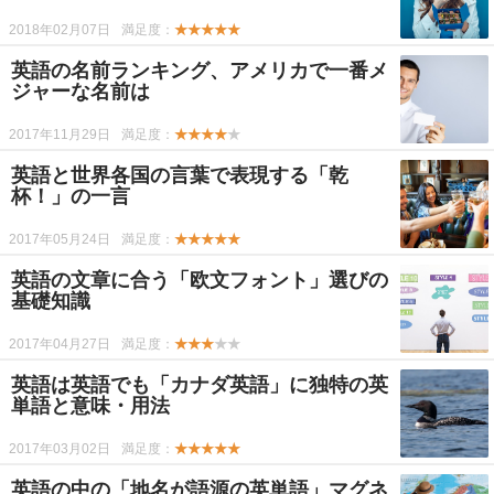
2018年02月07日
満足度：
★★★★★
英語の名前ランキング、アメリカで一番メ
ジャーな名前は
2017年11月29日
満足度：
★★★★
★
英語と世界各国の言葉で表現する「乾
杯！」の一言
2017年05月24日
満足度：
★★★★★
英語の文章に合う「欧文フォント」選びの
基礎知識
2017年04月27日
満足度：
★★★
★★
英語は英語でも「カナダ英語」に独特の英
単語と意味・用法
2017年03月02日
満足度：
★★★★★
英語の中の「地名が語源の英単語」マグネ