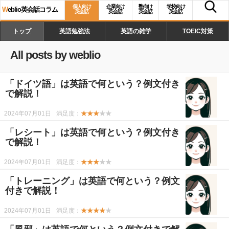
個人向け
企業向け
塾向け
学校向け
W
eblio英会話コラム
英会話
英会話
英会話
英会話
トップ
英語勉強法
英語の雑学
TOEIC対策
All posts by weblio
「ドイツ語」は英語で何という？例文付き
で解説！
2024年07月01日
満足度：
★★★
★★
「レシート」は英語で何という？例文付き
で解説！
2024年07月01日
満足度：
★★★
★★
「トレーニング」は英語で何という？例文
付きで解説！
2024年07月01日
満足度：
★★★★
★