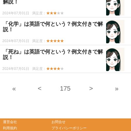
解説！
2024年07月01日
満足度：
★★★
★★
「化学」は英語で何という？例文付きで解
説！
2024年07月01日
満足度：
★★★★★
「死ね」は英語で何という？例文付きで解
説！
2024年07月01日
満足度：
★★★★
★
«
<
175
>
»
-->
-->
運営会社
お問合せ
利用規約
プライバシーポリシー